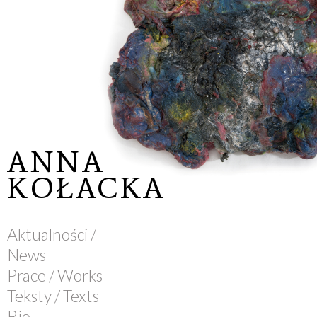
ANNA
KOŁACKA
Aktualności /
News
Prace / Works
Teksty / Texts
Bio