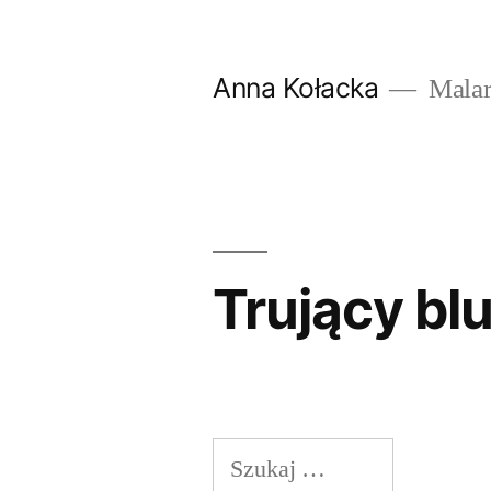
Przejdź
do
Anna Kołacka
Malar
treści
Trujący bl
Szukaj: